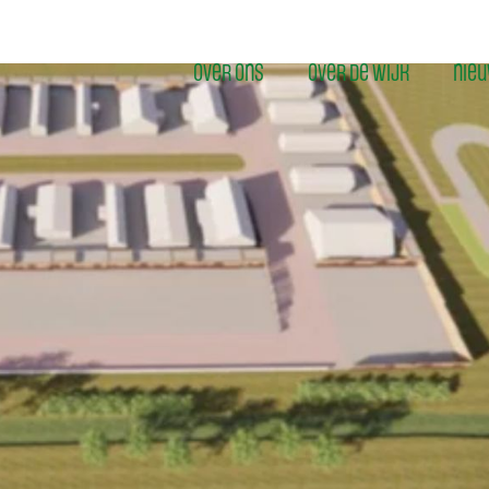
Over ons
over de wijk
nie