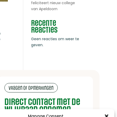
feliciteert nieuw college
van Apeldoorn
Recente
reacties
n
Geen reacties om weer te
e
geven.
Vragen of opmerkingen
Direct contact met de
wijkraad opnemen
Manage Consent