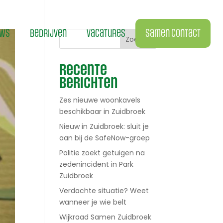
uws
bedrijven
vacatures
Samen contact
Zoeken
Recente
berichten
Zes nieuwe woonkavels
beschikbaar in Zuidbroek
Nieuw in Zuidbroek: sluit je
aan bij de SafeNow-groep
Politie zoekt getuigen na
zedenincident in Park
Zuidbroek
Verdachte situatie? Weet
wanneer je wie belt
Wijkraad Samen Zuidbroek