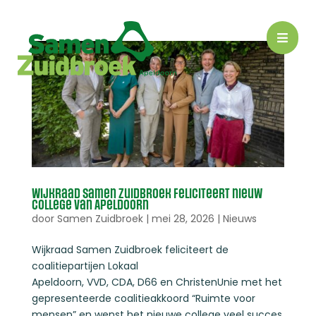

Wijkraad Samen Zuidbroek feliciteert nieuw
college van Apeldoorn
door
Samen Zuidbroek
|
mei 28, 2026
|
Nieuws
Wijkraad Samen Zuidbroek feliciteert de
coalitiepartijen Lokaal
Apeldoorn, VVD, CDA, D66 en ChristenUnie met het
gepresenteerde coalitieakkoord “Ruimte voor
mensen” en wenst het nieuwe college veel succes